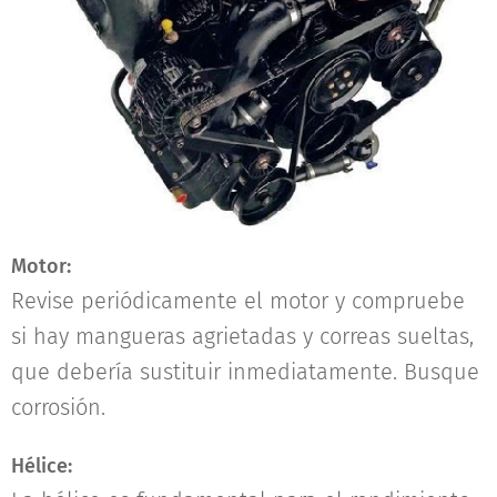
Motor:
Revise periódicamente el motor y compruebe
si hay mangueras agrietadas y correas sueltas,
que debería sustituir inmediatamente. Busque
corrosión.
Hélice: